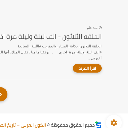
منذ عام
الحلقه الثلاثون - الف ليلة وليلة مرة ا
الحلقة الثلاثون حكاية_الصياد_والعفريت #الليلة_السابعة
#الف_ليلة_وليلة_مرة_اخرى . . توقفنا ها هنا : فقال الملك: أيها ا
أخبرني ...
جميع الحقوق محفوظة ©
الكون العربي – تاريخ الحض