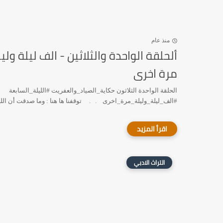
منذ عام
ألحلقة الواحدة والثلاثين - الف ليلة ولي
مرة اخرى
الحلقة الواحدة الثلاثون حكاية_الصياد_والعفريت #الليلة_السابعة
#الف_ليلة_وليلة_مرة_اخرى . . توقفنا ها هنا : وما صدقت أن الليل
التراث الادبي