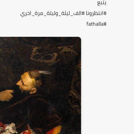
يتبع
#انتظرونا #الف_ليلة_وليلة_مرة_اخري
#fathalla