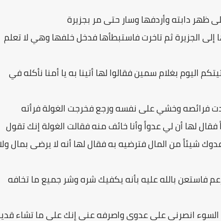
ى ظهر دابته وأردفها وسار حتى مر بجزيرة
زلها إلى الجزيرة ثم تاخرت فاستبطأها فدخل خلفها وهي لا تعلم
كم اليوم بغلام سمين فقالوا لها أتينا به يا أمنا نأكله في
عدت فرائصه وخشي على نفسه ورجع فخرجت الغولة فرأته
 فقال لها أن لي عدواً وأنا خائف منه فقالت الغولة إنك تقول
عدوك شيئاً من المال فترضيه به فقال لها أنه لا يرضى بمال ولا
زعم فاستعن بالله عليه بأنه يكفيك شره وشر جميع ما تخافه
 السوء انصرني على عدوي واصرفه عني إنك على ما تشاء قدير