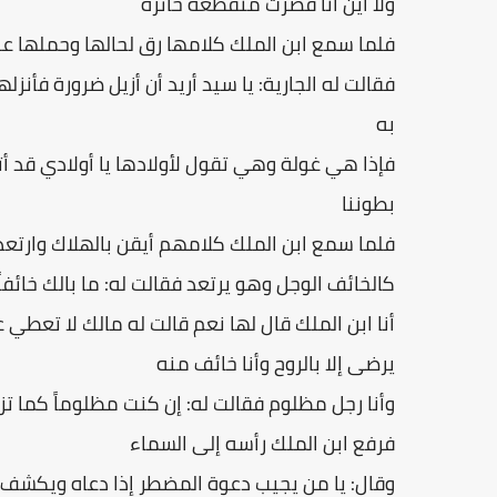
ولا أين انا فصرت منقطعة حائرة
فلما سمع ابن الملك كلامها رق لحالها وحملها عل
فقالت له الجارية: يا سيد أريد أن أزيل ضرورة فأن
به
فإذا هي غولة وهي تقول لأولادها يا أولادي قد أتيت
بطوننا
فلما سمع ابن الملك كلامهم أيقن بالهلاك وارت
كالخائف الوجل وهو يرتعد فقالت له: ما بالك خائفاً
أنا ابن الملك قال لها نعم قالت له مالك لا تعطي 
يرضى إلا بالروح وأنا خائف منه
وأنا رجل مظلوم فقالت له: إن كنت مظلوماً كما ت
فرفع ابن الملك رأسه إلى السماء
وقال: يا من يجيب دعوة المضطر إذا دعاه ويكشف