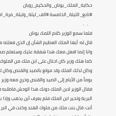
حكاية_الملك_يونان_والحكيم_رويان
#تابع_الليلة_الخامسة #الف_ليلة_وليلة_مرة_ا
. .
فلما سمع الوزير كلام اللمك يونان
قال له: أيها الملك العظيم الشأن إن الذي فعلته م
وانا إنما افعل معك هذا شفقة عليك وستعلم صح
كما هلك وزير كان احتال على ابن ملك من الملوك
وكان لذلك الملك ولد مولع بالصيد والقنص وكان له و
يوماً من الأيام إلى الصيد والقنص وخرج معه وزير 
فقال الوزير لابن الملك دونك هذا الوحش فاطلبه
البرية وتحير ابن الملك فلم يعرف أين يذهب وإذا
أنت: قال بنت ملك من ملوك الهند وكنت في البر