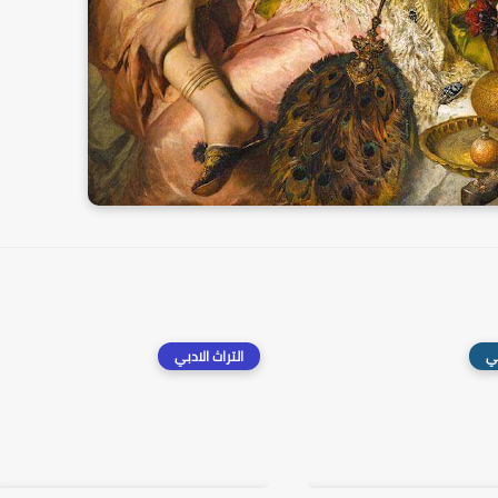
بي
التراث الادبي